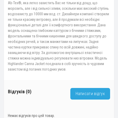
Ab-Tex®, яка легко захистить Вас не тільки від дощу, що
морозить, але і від сильної зливи, оскільки має високий ступінь
водозахисту до 10000 мм вод. ст. Дизайнери компанії створили
не тільки красиву ветровку, але й продумали всі необхідні
функціональні деталі для її комфортного використання. Дана
модель оснащена глибоким каптуром з бічними стяжками,
фронтальними та бічними кишенями для швидкого доступу до
необхідних речей, а також манжетами на липучках. Задня
частина куртки прикриває спину по всій довжині, надійно
захищаючи від вітру. За допомогою внутрішньої еластичної
стяжки можна індивідуально регулювати низ вітровки. Модель
Highlander Canna Jacket поєднала в собі зручність із чудовим
захистом від поганих погодних умов.
Відгуків (0)
Написати відгук
Немає відгуків про цей товар.