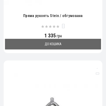
Пряма рукоять Stein / обгумована
0
1 335
грн
ДО КОШИКА