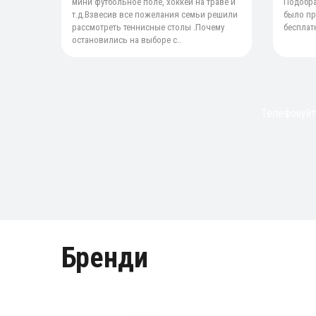
мини футбольное поле, хоккей на траве и
Подобра
т.д.Взвесив все пожелания семьи решили
было пр
рассмотреть теннисные столы .Почему
бесплатн
остановились на выборе с..
Телефонуйте