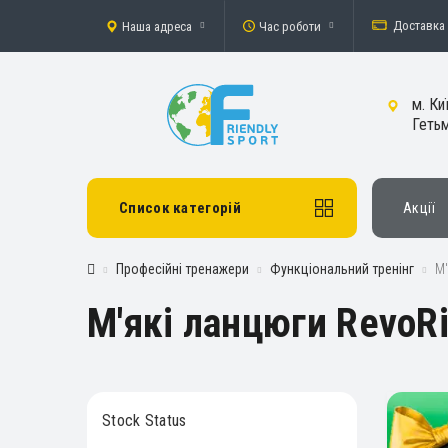
Доставка 
Наша адреса
Час роботи
м. Ки
Гетьм
Список категорій
Акції
Професійні тренажери
Функціональний тренінг
М'
М'які ланцюги RevoR
Stock Status