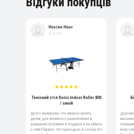
Відгуки покупців
Ивасюк Иван
01.09.2021
Тенісний стіл Donic Indoor Roller 800
Б
/ синій
Долго выбирали, что именно купить
Дорожка
детям, для активного развлечения в
магазин
домашних условиях в подарок и не забыть
позиции
о себе.Первое, что приходило в голову это
всех пл