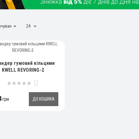
андер гумовий кільцями
KWELL REVORING-2
0
4
грн
ДО КОШИКА