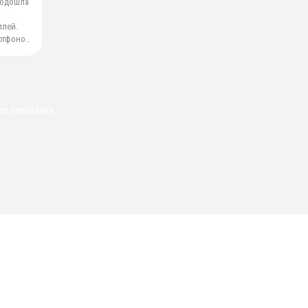
подошла
плей.
ртфоно..
сі запитання