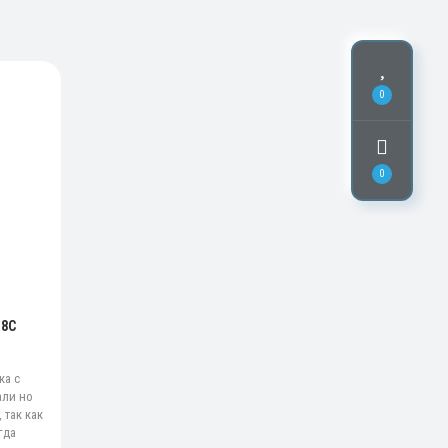
0
0
18C
ка с
али но
 так как
гда