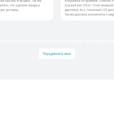
ли наш вес и бюджет. Так же,
получается по времени. Отлично 
иятно, что сделали скидку и
под мой вес 120 кг. Стоит мощный
ую доставку...
двигатель 4л.с, понятный LCD дис
Так-же дорожка коннектится с сма
 нам за контактним номером або залиште заявку і ми відповімо на в
Передзвоніть мені