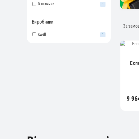
В наличии
1
Виробники
Kwell
1
Есп
9 96