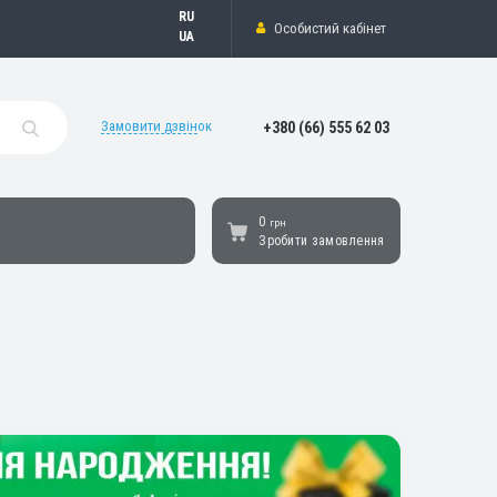
Русский
Особистий кабінет
Українська
Замовити дзвінок
+380 (66) 555 62 03
0
грн
Зробити замовлення