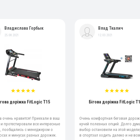
Владислава Горбык
Влад Ткалич
25.08.2021
12.03.2021
ігова доріжка FitLogic T15
Бігова доріжка FitLogic T
 очень нравится! Приехали в ваш
Очень комфортная беговая дорож
 и протестировали все интересные
кучей полезных опций. Долго дум
, пообщались с менеджером о
выбор остановили на этой модели,
юсах и минусах разных дорожек.
в спортзал ходить далеко и не все