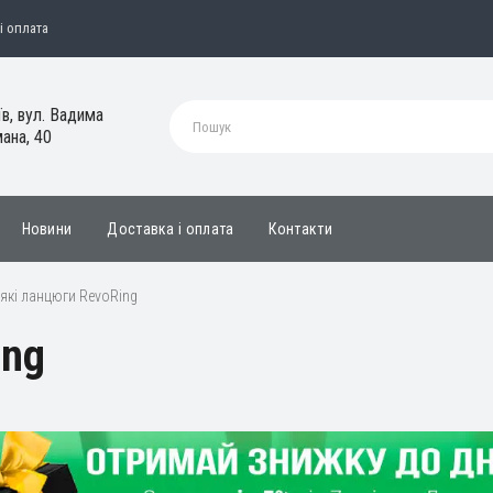
і оплата
їв, вул. Вадима
ана, 40
Новини
Доставка і оплата
Контакти
які ланцюги RevoRing
ing