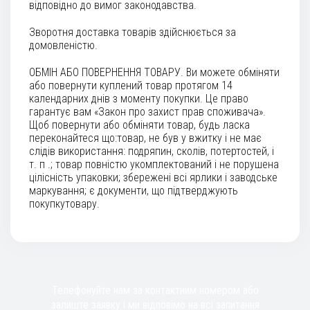
відповідно до вимог законодавства.
Зворотня доставка товарів здійснюється за
домовленістю.
ОБМІН АБО ПОВЕРНЕННЯ ТОВАРУ. Ви можете обміняти
або повернути куплений товар протягом 14
календарних днів з моменту покупки. Це право
гарантує вам «Закон про захист прав споживача».
Щоб повернути або обміняти товар, будь ласка
переконайтеся що:товар, не був у вжитку і не має
слідів використання: подряпин, сколів, потертостей, і
т. п .; товар повністю укомплектований і не порушена
цілісність упаковки; збережені всі ярлики і заводське
маркування; є документи, що підтверджують
покупкутовару.
Телефонуйте нам за контактним номером або
залиште заявку і ми відповімо на всі запитання