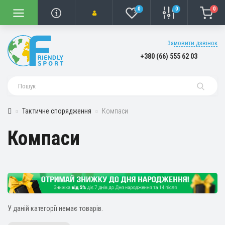
0
0
0
Замовити дзвінок
+380 (66) 555 62 03
Тактичне спорядження
Компаси
Компаси
У даній категорії немає товарів.