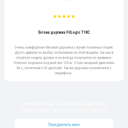
Бігова доріжка FitLogic T18C
Очень комфортная беговая дорожка с кучей полезных опций.
Долго думали но выбор остановили на этой модели, так как в
спортзал ходить далеко и не всегда получается по времени.
Отлично подошла под мой вес 120 кг. Стоит мощный двигатель
4л.с, понятный LCD дисплей. Так-же дорожка коннектится с
смартфоно..
Телефонуйте нам за контактним номером або
залиште заявку і ми відповімо на всі запитання
Передзвоніть мені