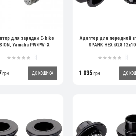
птер для зарядки E-bike
Адаптер для передней в
ISION, Yamaha PW/PW-X
SPANK HEX Ø28 12x10
0
0
7
1 035
грн
грн
ДО КОШИКА
ДО КО