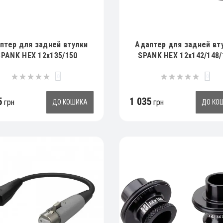
птер для задней втулки
Адаптер для задней вт
SPANK HEX 12x135/150
SPANK HEX 12x142/148/
0
0
5
1 035
грн
грн
ДО КОШИКА
ДО КО