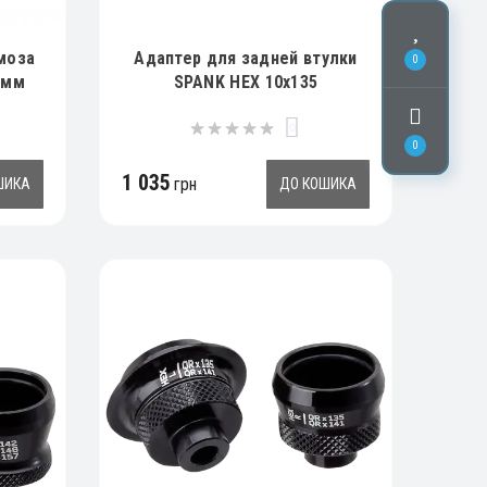
моза
Адаптер для задней втулки
0
 мм
SPANK HEX 10x135
0
0
1 035
грн
ШИКА
ДО КОШИКА