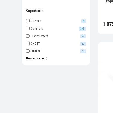
тор
дл
Виробники
к
Birzman
4
1 07
Continental
365
Crankbrothers
67
GHOST
50
HAIBIKE
75
Показати все