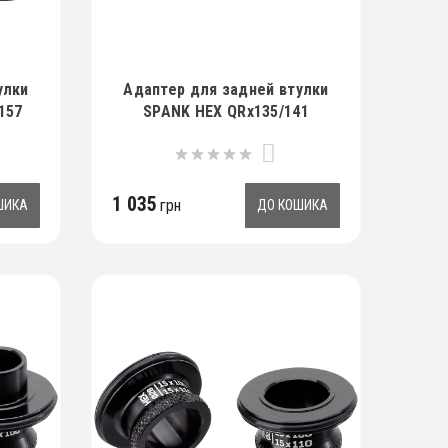
улки
Адаптер для задней втулки
157
SPANK HEX QRx135/141
0
1 035
грн
ШИКА
ДО КОШИКА