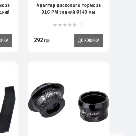
моза
Адаптер дискового тормоза
едний
XLC PM задний Ø140 мм
0
292
грн
ШИКА
ДО КОШИКА