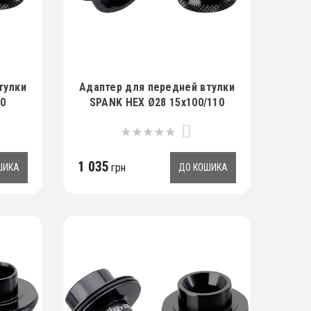
тулки
Адаптер для передней втулки
0
SPANK HEX Ø28 15x100/110
0
1 035
грн
ШИКА
ДО КОШИКА