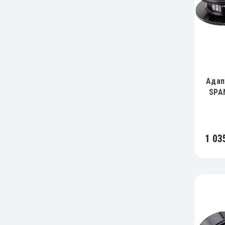
Адап
SPA
1 03