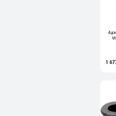
Ада
V
1 67