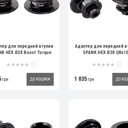
тер для передней втулки
Адаптер для передней в
NK HEX Ø28 Boost Torque
SPANK HEX Ø28 QRx1
Caps
0
0
5
1 035
грн
грн
ДО КОШИКА
ДО КО