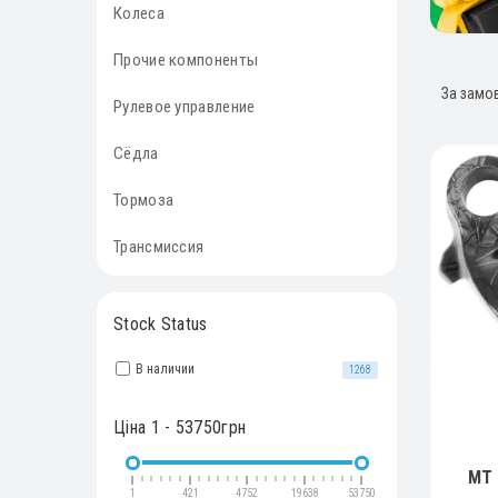
Колеса
Прочие компоненты
Рулевое управление
Сёдла
Тормоза
Трансмиссия
Stock Status
В наличии
1268
Ціна
1
-
53750
грн
MT 
1
421
4752
19638
53750