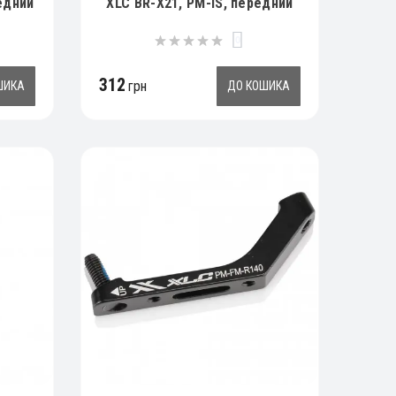
едний
XLC BR-X21, PM-IS, передний
160мм
0
312
грн
ШИКА
ДО КОШИКА