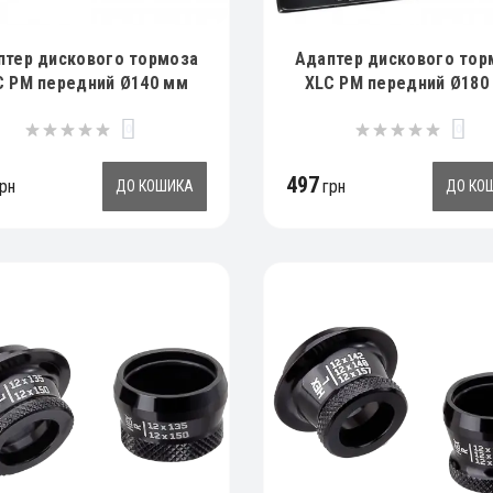
птер дискового тормоза
Адаптер дискового тор
C PM передний Ø140 мм
XLC PM передний Ø180
0
0
497
рн
грн
ДО КОШИКА
ДО КО