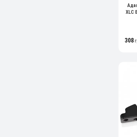
Ада
XLC 
308
г