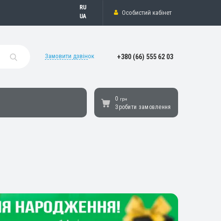
Русский
Особистий кабінет
Українська
Замовити дзвінок
+380 (66) 555 62 03
0
грн
Зробити замовлення