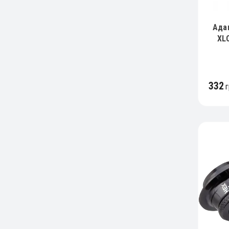
Ада
XL
332
г