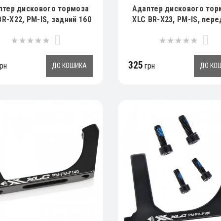
птер дискового тормоза
Адаптер дискового тор
BR-X22, PM-IS, задний 160
XLC BR-X23, PM-IS, пер
мм
180мм
0
0
325
рн
грн
ДО КОШИКА
ДО КО