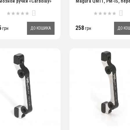
мозной ручки «Carbolay»
Magura QM11, PM-IS, пер
я моделей MT (болты в
160мм
0
0
омпелект не входят).
5
258
грн
грн
ДО КОШИКА
ДО КО