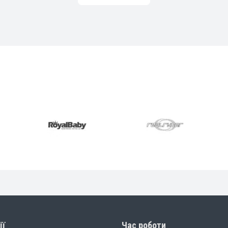
ії
Час роботи