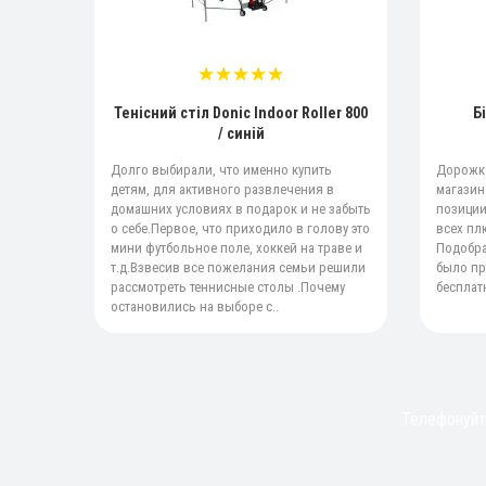
Тенісний стіл Donic Indoor Roller 800
Б
/ синій
Долго выбирали, что именно купить
Дорожка
детям, для активного развлечения в
магазин
домашних условиях в подарок и не забыть
позиции
о себе.Первое, что приходило в голову это
всех пл
мини футбольное поле, хоккей на траве и
Подобра
т.д.Взвесив все пожелания семьи решили
было пр
рассмотреть теннисные столы .Почему
бесплатн
остановились на выборе с..
Телефонуйте