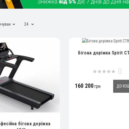
Бігова доріжка Spirit C
0
160 200
грн
ДО КО
фесійна бігова доріжка