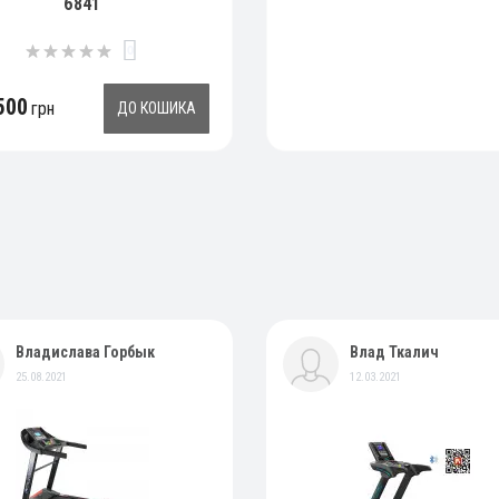
6841
0
500
грн
ДО КОШИКА
Владислава Горбык
Влад Ткалич
25.08.2021
12.03.2021