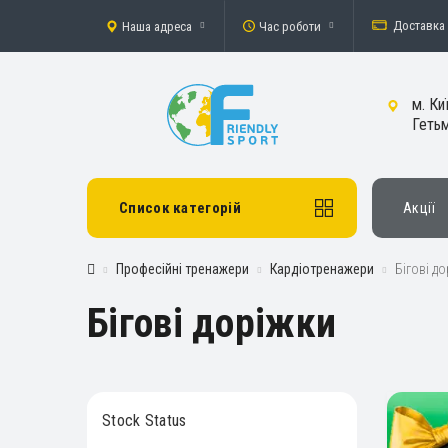
Доставка 
Наша адреса
Час роботи
м. Ки
Гетьм
Список категорій
Акції
Професійні тренажери
Кардіотренажери
Бігові д
Бігові доріжки
Stock Status