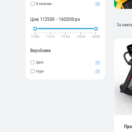
В наличии
2
Ціна
112500
-
160200
грн
112500
112519
112704
113344
160200
Виробники
Spirit
1
Vigor
1
Про