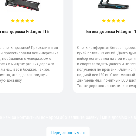
ігова доріжка FitLogic T15
Бігова доріжка FitLogic T
 очень нравится! Приехали в ваш
Очень комфортная беговая дорож
 и протестировали все интересные
кучей полезных опций. Долго дум
, пообщались с менеджером о
выбор остановили на этой модели,
юсах и минусах разных дорожек.
в спортзал ходить далеко и не все
ли наш вес и бюджет. Так же,
получается по времени. Отлично 
иятно, что сделали скидку и
под мой вес 120 кг. Стоит мощный
ую доставку...
двигатель 4л.с, понятный LCD дис
Так-же дорожка коннектится с сма
 нам за контактним номером або залиште заявку і ми відповімо на в
Передзвоніть мені