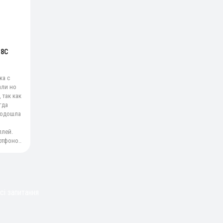
18C
ка с
али но
 так как
гда
подошла
плей.
ртфоно..
сі запитання