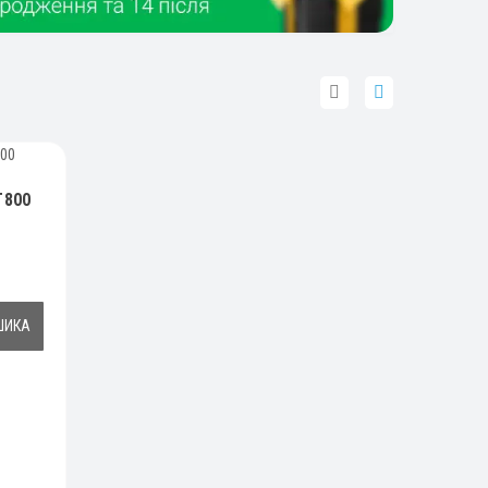
T800
ШИКА