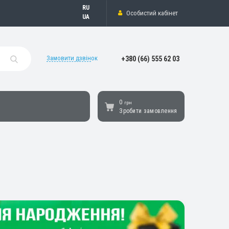
Русский
Особистий кабінет
Українська
Замовити дзвінок
+380 (66) 555 62 03
0
грн
Зробити замовлення