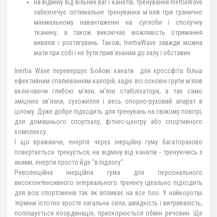
на відміну від вільних ваг і канатів, тренування InertiaWave
забезпечує оптимальне тренування м'язів при гранично
мінімальному навантаженні на суглоби і сполучну
тканину, а також виключає можливість отримання
вивихів і розтягувань. Також, InertiaWave завжди можна
мати при собі і не бути прив'язаним до залу і обставин.
Inertia Wave перевершує Бойові канати для кроссфіта більш
ефективним спалюванням калорій, задіє всі основні групи м'язів
включаючи глибокі м'язи, м'язи стабілізатори, а так само
зміцнює зв'язки, сухожилля і весь опорно-руховий апарат в
цілому. Дуже добре підходить для тренувань на свіжому повітрі,
для домашнього спортзалу, фітнес-центру або спортивного
комплексу.
І що вражаюче, енергія через інерційну гуму багаторазово
повертається тренується, на відміну від канатів - тренуючись з
якими, енергія просто йде "в підлогу".
Революційна інерційна гума для персонального
високоінтенсивного інтервального тренінгу ідеально підходить
для всіх спортсменів так як впливає на все тіло. У найкоротші
терміни істотно зросте загальна сила, швидкість і витривалість,
поліпшується координація, прискорюється обмін речовин. Ще