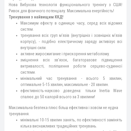
Нова Вибухова технологія функціонального тренінгу з США!
Ривок для фізичного потенціалу. Максимальна енергійність!
Тренування з найвищим ККД!
Максимум ефекту в одиницю часу, серед всіх відомих
систем.
тренування всіх груп м'язів (внутрішніх і зовнішніх м'язів
корпусу), - подібно електричному заряду активізує всі
внутрішні сили.
активне жиросжигание і прискорення метаболізму.
зміцнення всіх зв'язок, багаторазове підвищення
витривалості, поліпшення роботи серцево-судинної
системи.
мінімальний час тренування - всього 5 хвилин,
оптимальне 5-15 хвилин, максимальне - 20 хвилин.
ефективність-науково доведена: тільки Inertia Wave
спалює до 50 калорій всього за 3 хвилини!
Максимальна безпека плюс більш ефективна і зовсім не нудна
тренування.
мінімальні 10-15 хвилин занять, по ефективності замінять
кілька виснажливих традиційних тренувань.