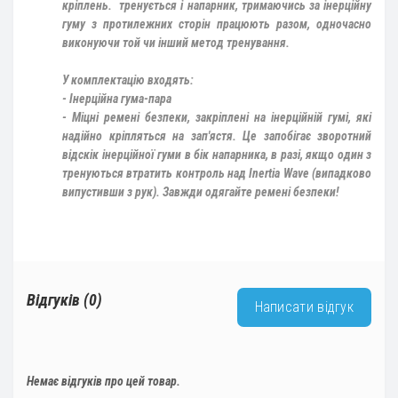
кріплень.
тренується і напарник, тримаючись за інерційну
гуму з протилежних сторін працюють разом, одночасно
виконуючи той чи інший метод тренування.
У комплектацію входять:
- Інерційна гума-пара
- Міцні ремені безпеки, закріплені на інерційній гумі, які
надійно кріпляться на зап'ястя. Це запобігає зворотний
відскік інерційної гуми в бік напарника, в разі, якщо один з
тренуються втратить контроль над Inertia Wave (випадково
випустивши з рук). Завжди одягайте ремені безпеки!
Відгуків (0)
Написати відгук
Немає відгуків про цей товар.