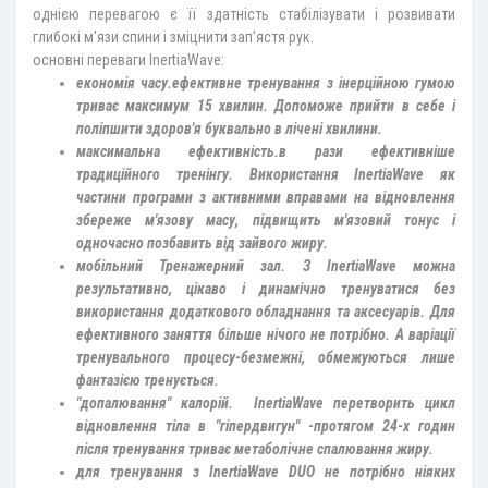
однією перевагою є її здатність стабілізувати і розвивати
глибокі м'язи спини і зміцнити зап'ястя рук.
основні переваги InertiaWave:
економія часу.ефективне тренування з інерційною гумою
триває максимум 15 хвилин. Допоможе прийти в себе і
поліпшити здоров'я буквально в лічені хвилини.
максимальна ефективність.в рази ефективніше
традиційного тренінгу. Використання InertiaWave як
частини програми з активними вправами на відновлення
збереже м'язову масу, підвищить м'язовий тонус і
одночасно позбавить від зайвого жиру.
мобільний Тренажерний зал.
З InertiaWave можна
результативно, цікаво і динамічно тренуватися без
використання додаткового обладнання та аксесуарів. Для
ефективного заняття більше нічого не потрібно. А варіації
тренувального процесу-безмежні, обмежуються лише
фантазією тренується.
"допалювання" калорій.
InertiaWave перетворить цикл
відновлення тіла в "гіпердвигун" -протягом 24-х годин
після тренування триває метаболічне спалювання жиру.
для тренування з InertiaWave DUO не потрібно ніяких