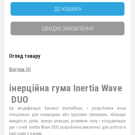
ДО КОШИКА
ШВИДКЕ ЗАМОВЛЕННЯ
Огляд товару
Відгуків (0)
інерційна гума Inertia Wave
DUO
Це модифікація базової InertiaWave, і розроблена вона
спеціально для командних або групових тренувань, збільшує
швидкість рухів, тренує реакцію, розвиває силу і координацію
рук і очей. Inertia Wave DUO розроблена виключно для роботи в
парі один з одним.