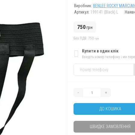
Виробник:
BENLEE ROCKY MARCIA
Артикул:
199141 (Black) L
Наявн
750
грн
Без ПДВ: 750
грн
Купити в один клік
Введіть номер телефону і ми пер
-
+
ДО КОШИКА
ШВИДКЕ ЗАМОВЛЕННЯ