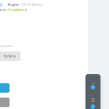
NO
Модель:
199141 (Black) L
ість:
Є в наявності
едзвонимо
Купити
0
0