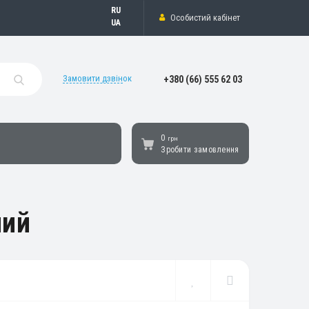
Русский
Особистий кабінет
Українська
Замовити дзвінок
+380 (66) 555 62 03
0
грн
Зробити замовлення
ний