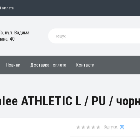
і оплата
їв, вул. Вадима
ана, 40
Новини
Доставка і оплата
Контакти
lee ATHLETIC L / PU / чор
Відгуки:
(0)