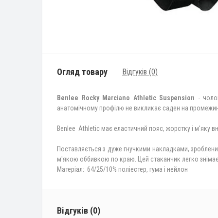
Огляд товару
Відгуків (0)
Benlee Rocky Marciano Athletic Suspension
- чоло
анатомічному профілю не викликає саден на промежині
Benlee Athletic має еластичний пояс, жорстку і м'яку 
Поставляється з дуже гнучкими накладками, зробленим
м'якою оббивкою по краю. Цей стаканчик легко знімаєт
Матеріал: 64/25/10% поліестер, гума і нейлон
Відгуків (0)