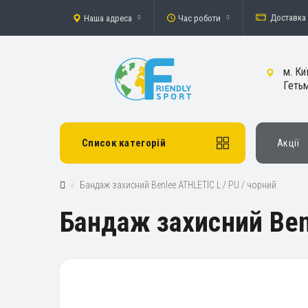
Доставка 
Наша адреса
Час роботи
м. Ки
Гетьм
Список категорій
Акції
Бандаж захисний Benlee ATHLETIC L / PU / чорний
Бандаж захисний Ben