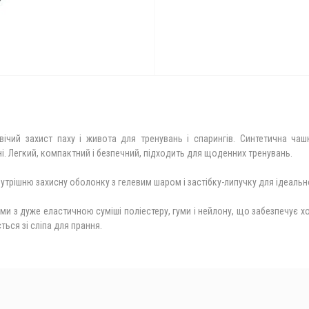
вічий захист паху і живота для тренувань і спарингів. Синтетична ч
. Легкий, компактний і безпечний, підходить для щоденних тренувань.
внутрішню захисну оболонку з гелевим шаром і застібку-липучку для ідеальн
и з дуже еластичною суміші поліестеру, гуми і нейлону, що забезпечує хо
ься зі сліпа для прання.