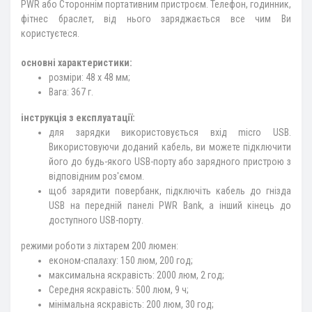
PWR або Стороннім портативним пристроєм. Телефон, годинник,
фітнес браслет, від нього заряджається все чим Ви
користуєтеся.
основні характеристики:
розміри: 48 x 48 мм;
Вага: 367 г.
інструкція з експлуатації:
для зарядки використовується вхід micro USB.
Використовуючи доданий кабель, ви можете підключити
його до будь-якого USB-порту або зарядного пристрою з
відповідним роз'ємом.
щоб зарядити повербанк, підключіть кабель до гнізда
USB на передній панелі PWR Bank, а інший кінець до
доступного USB-порту.
режими роботи з ліхтарем 200 люмен:
економ-спалаху: 150 люм, 200 год;
максимальна яскравість: 2000 люм, 2 год;
Середня яскравість: 500 люм, 9 ч;
мінімальна яскравість: 200 люм, 30 год;