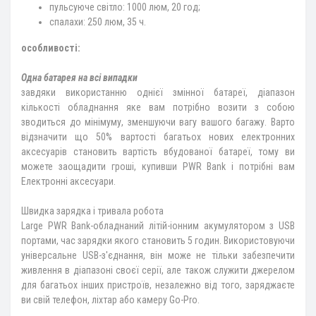
пульсуюче світло: 1000 люм, 20 год;
спалахи: 250 люм, 35 ч.
особливості:
Одна батарея на всі випадки
завдяки використанню однієї змінної батареї, діапазон
кількості обладнання яке вам потрібно возити з собою
зводиться до мінімуму, зменшуючи вагу вашого багажу. Варто
відзначити що 50% вартості багатьох нових електронних
аксесуарів становить вартість вбудованої батареї, тому ви
можете заощадити гроші, купивши PWR Bank і потрібні вам
Електронні аксесуари.
Швидка зарядка і тривала робота
Large PWR Bank-обладнаний літій-іонним акумулятором з USB
портами, час зарядки якого становить 5 годин. Використовуючи
універсальне USB-з'єднання, він може не тільки забезпечити
живлення в діапазоні своєї серії, але також служити джерелом
для багатьох інших пристроїв, незалежно від того, заряджаєте
ви свій телефон, ліхтар або камеру Go-Pro.