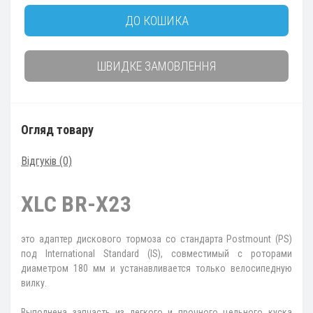
ДО КОШИКА
ШВИДКЕ ЗАМОВЛЕННЯ
Огляд товару
Відгуків (0)
XLC BR-X23
это адаптер дискового тормоза со стандарта Postmount (PS)
под International Standard (IS), совместимый с роторами
диаметром 180 мм и устанавливается только велосипедную
вилку.
Выполнена запчасть из легкого и прочного цельного куска