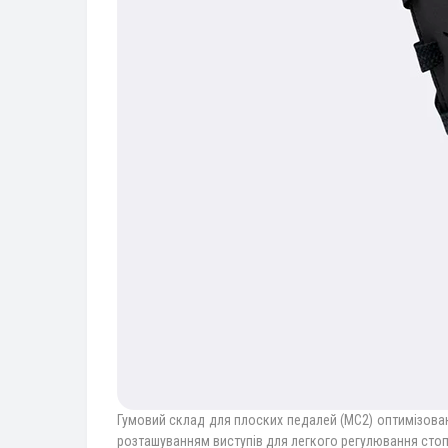
Гумовий склад для плоских педалей (MC2) оптимізован
розташуванням виступів для легкого регулювання сто