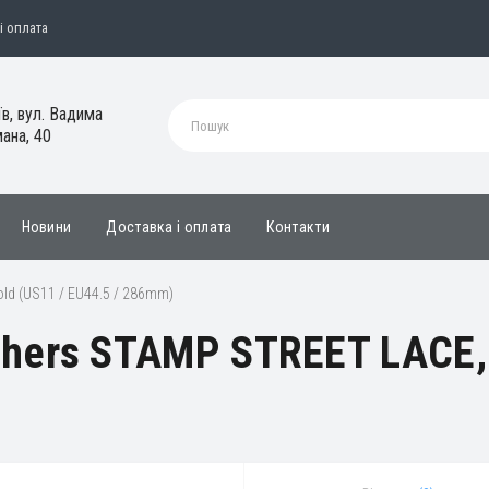
і оплата
їв, вул. Вадима
ана, 40
Новини
Доставка і оплата
Контакти
ld (US11 / EU44.5 / 286mm)
hers STAMP STREET LACE, B