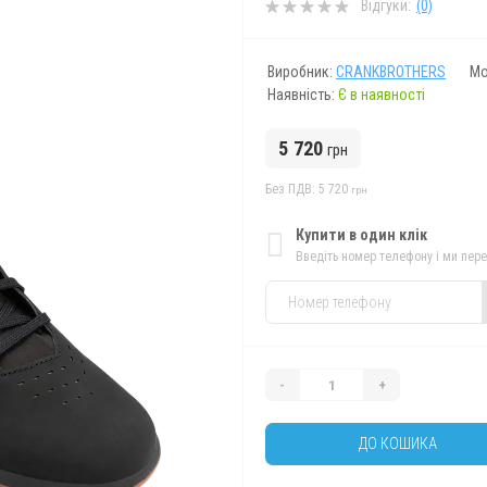
Відгуки:
(0)
Виробник:
CRANKBROTHERS
Мо
Наявність:
Є в наявності
5 720
грн
Без ПДВ: 5 720
грн
Купити в один клік
Введіть номер телефону і ми пер
-
+
ДО КОШИКА