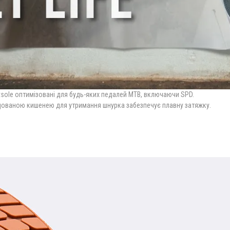
tsole оптимізовані для будь-яких педалей MTB, включаючи SPD.
удованою кишенею для утримання шнурка забезпечує плавну затяжку.