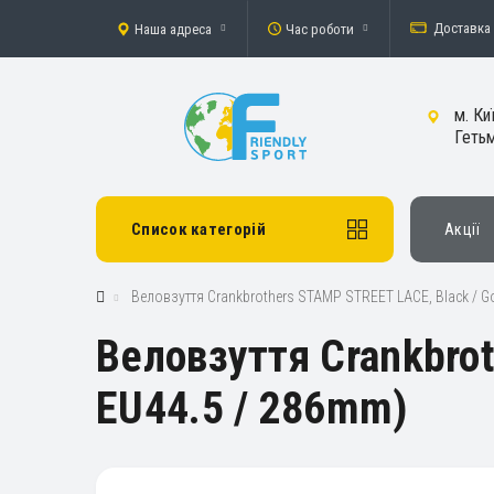
Доставка 
Наша адреса
Час роботи
м. Ки
Гетьм
Список категорій
Акції
Веловзуття Crankbrothers STAMP STREET LACE, Black / Go
Веловзуття Crankbrot
EU44.5 / 286mm)