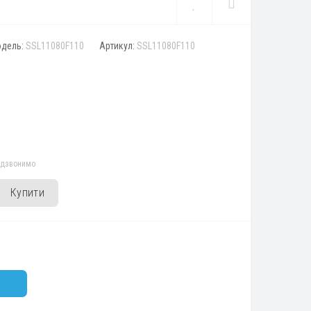
дель:
SSL11080F110
Артикул:
SSL11080F110
едзвонимо
Купити