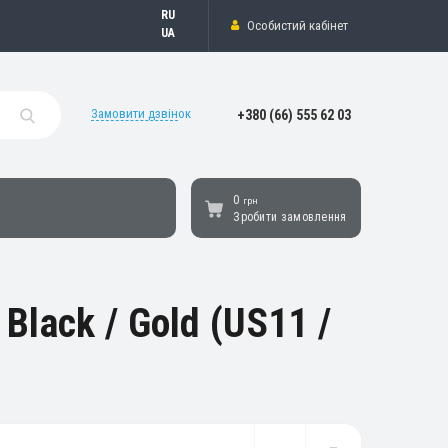
Русский
Особистий кабінет
Українська
Замовити дзвінок
+380 (66) 555 62 03
0
грн
Зробити замовлення
lack / Gold (US11 /