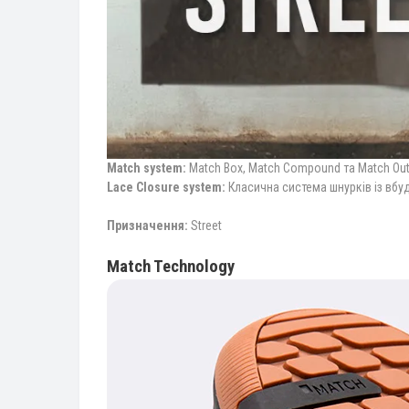
Match system:
Match Box, Match Compound та Match Ou
Lace Closure system:
Класична система шнурків із вб
Призначення:
Street
Match Technology