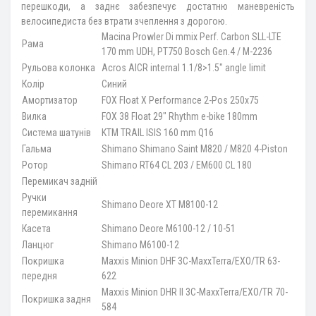
перешкоди, а заднє забезпечує достатню маневреність
велосипедиста без втрати зчеплення з дорогою.
Macina Prowler Di mmix Perf. Carbon SLL-LTE
Рама
170 mm UDH, PT750 Bosch Gen.4 / M-2236
Рульова колонка
Acros AICR internal 1.1/8>1.5" angle limit
Колір
Синий
Амортизатор
FOX Float X Performance 2-Pos 250x75
Вилка
FOX 38 Float 29" Rhythm e-bike 180mm
Система шатунів
KTM TRAIL ISIS 160 mm Q16
Гальма
Shimano Shimano Saint M820 / M820 4-Piston
Ротор
Shimano RT64 CL 203 / EM600 CL 180
Перемикач задній
Ручки
Shimano Deore XT M8100-12
перемикання
Касета
Shimano Deore M6100-12 / 10-51
Ланцюг
Shimano M6100-12
Покришка
Maxxis Minion DHF 3C-MaxxTerra/EXO/TR 63-
передня
622
Maxxis Minion DHR II 3C-MaxxTerra/EXO/TR 70-
Покришка задня
584