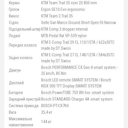
Кермо
KTM Team Trail 35 rizer 25 800 mm
Гріпси
Ergon GE10 Evo ergonomic
Винос
KTM Team 2 Trail 35
Сідло
Selle San Marco Ground Short Open Fit Narrow
Підсідельний штир
KTM Comp 2 dropper internal
Педалі
MTB-Pedal flat VP-539 nylon
KTM E-Comp Trail 29 CL 110/15TA / 622x30TC
Переднє колесо
made by DT Swiss
KTM E-Comp Trail 27 CL 148/12TA / 584x35TC
Заднє колесо
made by DT Swiss
Bosch PERFORMANCE CX Gen.4 smart system -
Двигун
25 km/h, 85 Nm
Bosch LED remote SMART SYSTEM / Bosch
Дисплей
KIOX 300 TFT Display SMART SYSTEM
Батарея
Bosch PowerTUBE 750 Wh hor. smart system
Зарядний пристрій
Bosch STANDARD Charger 4A smart system
Система привода
BOSCH PT-CX7K4
Вага
25,4 кг
Максимальне
144 кг
навантаження