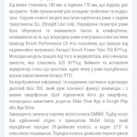
Хід вилки становить 180 мм, а підвіски 170 мм, що відразу дає
зрозуміти - байк призначений для складних трейлових та ендуро
трас. Серцем кожної моделі виступає карбонова рама с заднім
трикутником SLL (Straight Line Link). Перевірена геометрія рами
була збережена та залишилася такою ж комфортною,
незважаючи на те, що всередину рами інтегрована нова система
приводу Bosch Performance CX 4-го покоління, що працює від
надзвичайно витривалої батареї Bosch Power Tube 750 Вт*Год.
Молодша модель працює від того ж акумулятора, але з меншою
ємністю, яка становить 625 Вт*Год. Виймати та вставляти
акумулятор стало ще простіше, адже тепер у рамі передбачено
верхнє завантаження батареї PTTL.
За відображення інформації та керування системою відповідає
дисплей Kiox 300, який крім основної функції взаємодіє і з
вашим смартфоном. Щоб підключити його до смартфону,
попередньо завантажте додаток Ebike Flow App із Google Play
або App Store.
Завершують загальну картину якісні колеса DiMMiX. Підбір коліс
був здійснений згідно з принципом Mullet Setup, який
передбачає переднє 29-дюймове колесо, а заднє 27.5” із
плюсовою покришкою. Переднє колесо дозволяє перекочувати