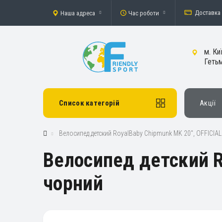
Доставка 
Наша адреса
Час роботи
м. Ки
Гетьм
Список категорій
Акції
Велосипед детский RoyalBaby Chipmunk MK 20", OFFICIAL
Велосипед детский R
чорний