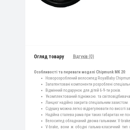
Огляд товару
Відгуків (0)
Особливості та переваги моделі Chipmunk MK 20
:
Новорозроблений велосипед RoyalBaby Chipmunk 
Запатентовані компоненти розроблені спеціально
Відмінний подарунок для дітей 6-9-ти років.
Укомплектований підніжкою. та світловідбивач
Ланцюг надійно закрита спеціальним захистом.
Сідушку можна легко відрегулювати по висоті з
Надійна сталева рама при таких габаритах не по
Велосипед обладнаний двома гальмами: V-brake
V-brake, вони ж ободні гальма-класичний тип 