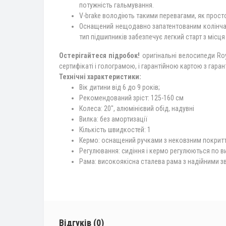
потужність гальмування.
V-brake володіють такими перевагами, як просто
Оснащений нещодавно запатентованим колінчаст
тип підшипників забезпечує легкий старт з місц
Остерігайтеся підробок!
оригінальні велосипеди Roya
сертифікаті і голограмою, і гарантійною картою з гаран
Технічні характеристики:
Вік дитини від 6 до 9 років;
Рекомендований зріст: 125-160 см
Колеса: 20", алюмінієвий обід, надувні
Вилка: без амортизації
Кількість швидкостей: 1
Кермо: оснащений ручками з нековзним покрит
Регулювання: сидіння і кермо регулюються по в
Рама: високоякісна сталева рама з надійними 
Відгуків (0)