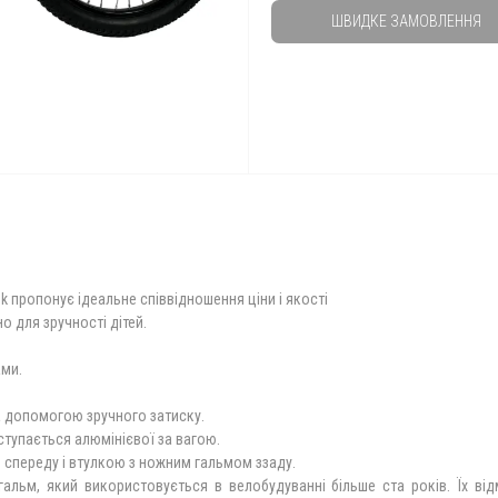
ШВИДКЕ ЗАМОВЛЕННЯ
пропонує ідеальне співвідношення ціни і якості
 для зручності дітей.
ами.
а допомогою зручного затиску.
ступається алюмінієвої за вагою.
 спереду і втулкою з ножним гальмом ззаду.
гальм, який використовується в велобудуванні більше ста років. Їх від