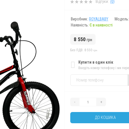
Відгуки:
(0)
Виробник:
ROYALBABY
Модель
Наявність:
Є в наявності
8 550
грн
Без ПДВ: 8 550
грн
Купити в один клік
Введіть номер телефону і ми пер
-
+
ДО КОШИКА