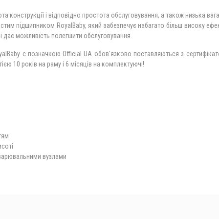
та конструкції і відповідно простота обслуговування, а також низька вага
им підшипником RoyalBaby, який забезпечує набагато більш високу ефект
я і дає можливість полегшити обслуговування.
lBaby c позначкою Official UA обов'язково поставляються з сертифікатом 
тією 10 років на раму і 6 місяців на комплектуючі!
тям
исоті
зварювальними вузлами