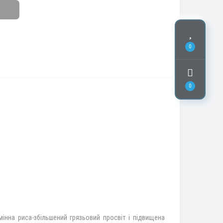
0
0
мінна риса-збільшений грязьовий просвіт і підвищена