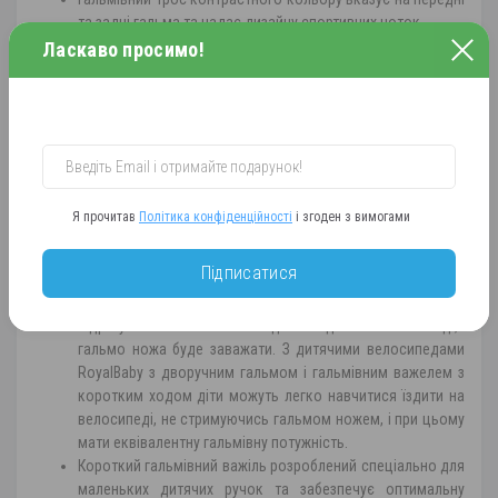
та задні гальма та надає дизайну спортивних ноток.
Продуманий спеціально для дітей: кожен велосипед
Ласкаво просимо!
оснащений запатентованим герметичним підшипником
RoyalBaby, що забезпечує плавне обертання педалей та
не потребує обслуговування.
Пляшка з водою Jet Engine прямо під сідлом це не тільки
круто, а й функціонально. А незвичайний дизайн у вигляді
реактивного двигуна додасть насолоди від поїздки.
Я прочитав
Політика конфіденційності
і згоден з вимогами
Оптимізована геометрія ідеально підходить для роботи
Підписатися
без тренувальних коліс. Найкращий спосіб навчання. Діти
природним чином повертають педалі назад, щоб
відрегулювати положення педалей під час навчання їзді, і
гальмо ножа буде заважати. З дитячими велосипедами
RoyalBaby з дворучним гальмом і гальмівним важелем з
коротким ходом діти можуть легко навчитися їздити на
велосипеді, не стримуючись гальмом ножем, і при цьому
мати еквівалентну гальмівну потужність.
Короткий гальмівний важіль розроблений спеціально для
маленьких дитячих ручок та забезпечує оптимальну