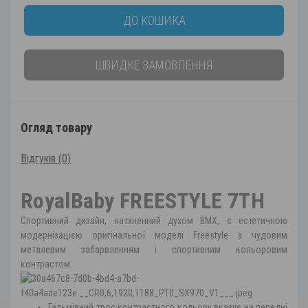
ДО КОШИКА
ШВИДКЕ ЗАМОВЛЕННЯ
Огляд товару
Відгуків (0)
RoyalBaby FREESTYLE 7TH
Спортивний дизайн, натхненний духом BMX, є естетичною
модернізацією оригінальної моделі Freestyle з чудовим
металевим забарвленням і спортивним кольоровим
контрастом.
Гальмівний трос контрастного кольору вказує на передні