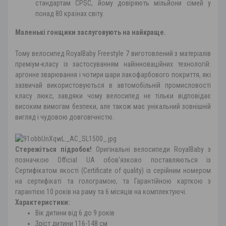
стандартам CPSC, йому довіряють мільйони сімей у
понад 80 країнах світу.
Маленькі гонщики заслуговують на найкраще.
Тому велосипед RoyalBaby Freestyle 7 виготовлений з матеріалів
преміум-класу із застосуванням найінноваційних технологій:
аргонне зварювання і чотири шари лакофарбового покриття, які
зазвичай використовуються в автомобільній промисловості
класу люкс, завдяки чому велосипед не тільки відповідає
високим вимогам безпеки, але також має унікальний зовнішній
вигляд і чудовою довговічністю.
Стережіться підробок!
Оригінальні велосипеди RoyalBaby з
позначкою Official UA обов'язково поставляються із
Сертифікатом якості (Certificate of quality) із серійним номером
на сертифікаті та голограмою, та Гарантійною карткою з
гарантією 10 років на раму та 6 місяців на комплектуючі.
Характеристики:
Вік дитини від 6 до 9 років
Зріст дитини 116-148 см