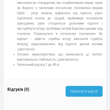
виконанні як стандартних так і комбінованих вправ, таких
як Burpees з гантелями (початкове положення вправи
бурпі - упор лежачи, віджатися від підлоги, різко
підтягнути коліна до грудей, прийнявши положення
присідання, руки стосуються долонями підлоги і
вистрибнути вгору, зробивши легкий Бавовна руками над
головою. Повернутися в початкове положення. Як
варіант - замість стрибка вгору, виконати стрибок
вперед, відштовхуючись від підлоги двома ногами
одночасно).
Основні характеристики, що визначають ці гантелі:
максимальна стабільність і довговічність.
Гантельний ряд від 1 до 40 кг.
Відгуків (0)
Написати відгук