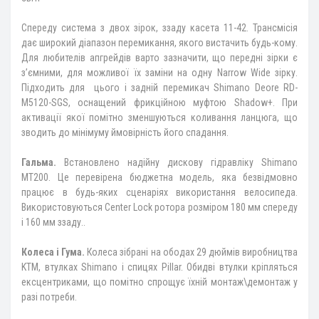
Спереду система з двох зірок, ззаду касета 11-42. Трансмісія
дає широкий діапазон перемикання, якого вистачить будь-кому.
Для любителів апгрейдів варто зазначити, що передні зірки є
з’ємними, для можливої їх заміни на одну Narrow Wide зірку.
Підходить для цього і задній перемикач Shimano Deore RD-
M5120-SGS, оснащений фрикційною муфтою Shadow+. При
активації якої помітно зменшуються коливання ланцюга, що
зводить до мінімуму ймовірність його спадання.
Гальма.
Встановлено надійну дискову гідравліку Shimano
MT200. Це перевірена бюджетна модель, яка безвідмовно
працює в будь-яких сценаріях використання велосипеда.
Використовуються Center Lock ротора розміром 180 мм спереду
і 160 мм ззаду..
Колеса і Гума.
Колеса зібрані на ободах 29 дюймів виробництва
KTM, втулках Shimano і спицях Pillar. Обидві втулки кріпляться
ексцентриками, що помітно спрощує їхній монтаж\демонтаж у
разі потреби.