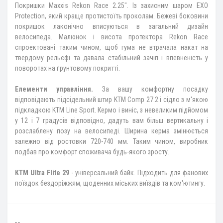
Покришки Maxxis Rekon Race 2.25". Із захисним шаром EXO
Protection, який краще протистоїть проколам. Бежеві боковини
покришок лаконічно вписуються в загальний дизайн
велосипеда. Малюнок і висота протектора Rekon Race
спроектовані таким чином, щоб гума не втрачала накат на
твердому рельєфі та давала стабільний зачіп і впевненість у
поворотах на ґрунтовому покритті.
Елементи управління.
За вашу комфортну посадку
відповідають підсідельний штир KTM Comp 27.2 і сідло з м'якою
підкладкою KTM Line Sport. Кермо і виніс, з невеликим підйомом
у 12 і 7 градусів відповідно, дадуть вам більш вертикальну і
розслаблену позу на велосипеді. Ширина керма змінюється
залежно від ростовки 720-740 мм. Таким чином, виробник
подбав про комфорт споживача будь-якого зросту.
KTM Ultra Flite 29
- універсальний байк. Підходить для фанових
поїздок бездоріжжям, щоденних міських виїздів та ком'ютингу.