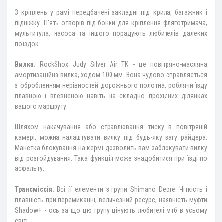
З кріплень у рамі передбачені закладні під крила, багажник і
підніжку. П'ять отворів під бонки для кріплення фляготримача,
мультитула, насоса та іншого порадують любителів далеких
поїздок.
Вилка.
RockShox Judy Silver Air TK - це повітряно-масляна
амортизаційна вилка, ходом 100 мм. Вона чудово справляється
з обробленням нерівностей дорожнього полотна, роблячи їзду
плавною і впевненою навіть на складно прохідних ділянках
вашого маршруту.
Шляхом накачування або стравлювання тиску в повітряній
камері, можна налаштувати вилку під будь-яку вагу райдера.
Манетка блокування на кермі дозволить вам заблокувати вилку
від розгойдування. Така функція може знадобитися при їзді по
асфальту.
Трансміссія.
Всі її елементи з групи Shimano Deore. Чіткість і
плавність при перемиканні, величезний ресурс, наявність муфти
Shadow+ - ось за що цю групу цінують любителі мтб в усьому
світі