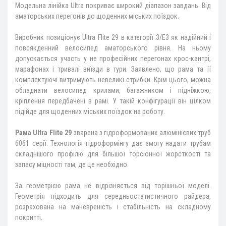
Модельна лінійка Ultra покриває широкий діапазон завдань. Від
аматорських перегонів до щоденних міських поїздок.
Виробник позиціонує Ultra Flite 29 в категорії 3/E3 як надійний і
повсякденний велосипед аматорського рівня. На ньому
допускається участь у не професійних перегонах крос-кантрі,
марафонах і тривалі виїзди в тури. Заявлено, що рама та її
комплектуючі витримують невеликі стрибки. Крім цього, можна
обладнати велосипед крилами, багажником і підніжкою,
кріплення передбачені в рамі. У такій конфігурації він цілком
підійде для щоденних міських поїздок на роботу.
Рама Ultra Flite 29
зварена з гідроформованих алюмінієвих труб
6061 серії. Технологія гідроформінгу дає змогу надати трубам
складнішого профілю для більшої торсіонної жорсткості та
запасу міцності там, де це необхідно.
За геометрією рама не відрізняється від торішньої моделі.
Геометрія підходить для середньостатистичного райдера,
розрахована на маневреність і стабільність на складному
покритті.