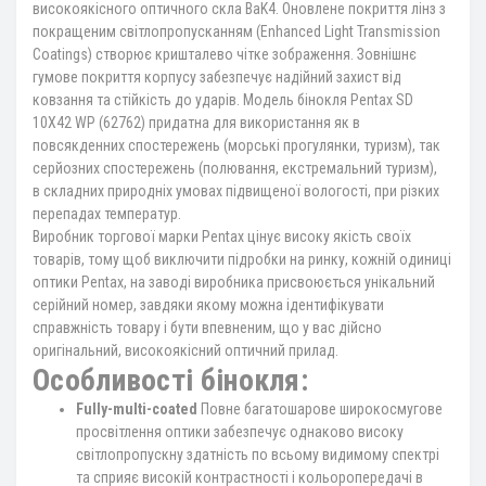
високоякісного оптичного скла BaK4. Оновлене покриття лінз з
покращеним світлопропусканням (Enhanced Light Transmission
Coatings) створює кришталево чітке зображення. Зовнішнє
гумове покриття корпусу забезпечує надійний захист від
ковзання та стійкість до ударів. Модель бінокля Pentax SD
10X42 WP (62762) придатна для використання як в
повсякденних спостережень (морські прогулянки, туризм), так
серйозних спостережень (полювання, екстремальний туризм),
в складних природніх умовах підвищеної вологості, при різких
перепадах температур.
Виробник торгової марки Pentax цінує високу якість своїх
товарів, тому щоб виключити підробки на ринку, кожній одиниці
оптики Pentax, на заводі виробника присвоюється унікальний
серійний номер, завдяки якому можна ідентифікувати
справжність товару і бути впевненим, що у вас дійсно
оригінальний, високоякісний оптичний прилад.
Особливості бінокля:
Fully-multi-coated
Повне багатошарове широкосмугове
просвітлення оптики забезпечує однаково високу
світлопропускну здатність по всьому видимому спектрі
та сприяє високій контрастності і кольоропередачі в