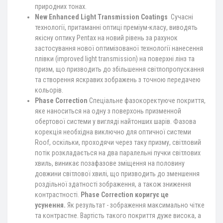
природних тонах.
New Enhanced Light Transmission Coatings
Сучасні
технології, притаманні оптиці преміум-класу, виводять
якісну оптику Pentax на новий рівень за рахунок
застосування нової оптимізованої технології нанесення
плівки (improved light transmission) на поверхні лінз та
призм, що призводить до збільшення світлопропускання
та створення яскравих зображень з точною передачею
кольорів.
Phase Correction
Спеціальне фазокоректуюче покриття,
яке наноситься на одну з поверхонь призменной
обертової системи у вигляді найтонших шарів. Фазова
корекція необхідна виключно для оптичної системи
Roof, оскільки, проходячи через таку призму, світловий
потік розкладається на два паралельні пучки світлових
хвиль, виникає позафазове зміщення на половину
довжини світлової хвилі, що призводить до зменшення
роздільної здатності зображення, а також зниження
контрастності.
Phase Correction коригує це
усунення.
Як результат - зображення максимально чітке
та контрастне. Вартість такого покриття дуже висока, а