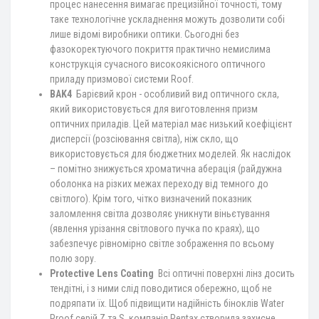
процес нанесення вимагає прецизійної точності, тому
таке технологічне ускладнення можуть дозволити собі
лише відомі виробники оптики. Сьогодні без
фазокоректуючого покриття практично немислима
конструкція сучасного високоякісного оптичного
приладу призмової системи Roof.
BAK4
Барієвий крон - особливий вид оптичного скла,
який використовується для виготовлення призм
оптичних приладів. Цей матеріал має низький коефіцієнт
дисперсії (розсіювання світла), ніж скло, що
використовується для бюджетних моделей. Як наслідок
– помітно знижується хроматична аберація (райдужна
оболонка на різких межах переходу від темного до
світлого). Крім того, чітко визначений показник
заломлення світла дозволяє уникнути віньєтування
(явлення урізання світлового пучка по краях), що
забезпечує рівномірно світле зображення по всьому
полю зору.
Protective Lens Coating
Всі оптичні поверхні лінз досить
тендітні, і з ними слід поводитися обережно, щоб не
подряпати їх. Щоб підвищити надійність біноклів Water
Proof серій Z та S, компанія Pentax створила захисне