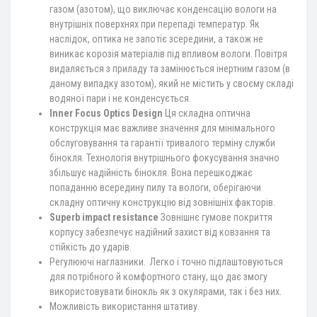
газом (азотом), що виключає конденсацію вологи на
внутрішніх поверхнях при перепаді температур. Як
наслідок, оптика не запотіє зсередини, а також не
виникає корозія матеріалів під впливом вологи. Повітря
видаляється з приладу та замінюється інертним газом (в
даному випадку азотом), який не містить у своєму складі
водяної пари і не конденсується.
Inner Focus Optics Design
Ця складна оптична
конструкція має важливе значення для мінімального
обслуговування та гарантії тривалого терміну служби
бінокля. Технологія внутрішнього фокусування значно
збільшує надійність бінокля. Вона перешкоджає
попаданню всередину пилу та вологи, оберігаючи
складну оптичну конструкцію від зовнішніх факторів.
Superb impact resistance
Зовнішнє гумове покриття
корпусу забезпечує надійний захист від ковзання та
стійкість до ударів.
Регулюючі наглазники. Легко і точно підлаштовуються
для потрібного й комфортного стану, що дає змогу
використовувати бінокль як з окулярами, так і без них.
Можливість використання штативу.