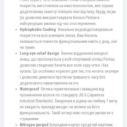
покриття, виготовлене за нанотехнологією, яке сприяє
додатковому захисту поверхні лінз від пилу, бруду, води.
Це дозволяє використовувати біноклі Pentax в
найсуворіших умовах під час спостереження.
Hydrophobic Coating
Унікальне водовідштовхувальне
покриття на всіх зовнішніх лінзах. Ваш бінокль
залишається повністю функціональним навіть у дощ, сніг
чи туман.
Long eye relief design
Значне віддалення вихідної
зіниці, що пропонується у всій спортивній оптиці Pentax,
дозволяє глядачеві бачити все поле зору чітко і без
зусиль. Це особливо корисно для тих, хто носить окуляри
і дозволяє дивитися протягом тривалого часу без
додаткового навантаження на очі.
Waterproof
Оптика герметизована і захищена від
проникнення вологи по стандарту JIS 6 (Japanese
Industrial Standards). Занурення в рідину на глибину 1 метр
не завдасть приладу шкоди і не вплине на його
функціональність. Такій оптиці ніякі погодні умови не є
страшними.
Nitrogen purged
Зсередини корпус продутий інертним