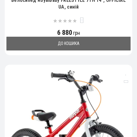
Велосипед RoyalBaby FREESTYLE 7TH 14", OFFICIAL
UA, синій
0
6 880
грн
ДО КОШИКА