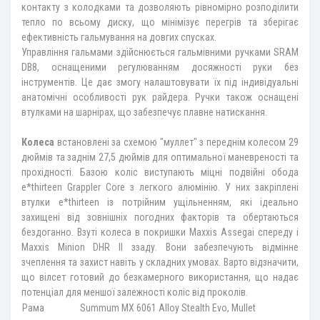
контакту з колодками та дозволяють рівномірно розподілити
тепло по всьому диску, що мінімізує перегрів та зберігає
ефективність гальмування на довгих спусках.
Управління гальмами здійснюється гальмівними ручками SRAM
DB8, оснащеними регулюванням досяжності руки без
інструментів. Це дає змогу налаштовувати їх під індивідуальні
анатомічні особливості рук райдера. Ручки також оснащені
втулками на шарнірах, що забезпечує плавне натискання.
Колеса
встановлені за схемою "муллет" з переднім колесом 29
дюймів та заднім 27,5 дюймів для оптимальної маневреності та
прохідності. Базою коліс виступають міцні подвійні обода
e*thirteen Grappler Core з легкого алюмінію. У них закріплені
втулки e*thirteen із потрійним ущільненням, які ідеально
захищені від зовнішніх погодних факторів та обертаються
бездоганно. Взуті колеса в покришки Maxxis Assegai спереду і
Maxxis Minion DHR II ззаду. Вони забезпечують відмінне
зчеплення та захист навіть у складних умовах. Варто відзначити,
що вілсет готовий до безкамерного використання, що надає
потенціал для меншої залежності коліс від проколів.
Рама
Summum MX 6061 Alloy Stealth Evo, Mullet