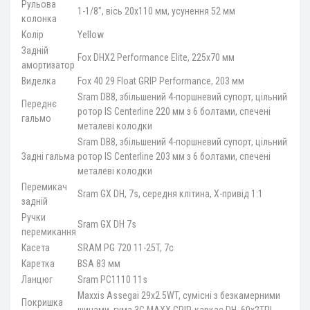
Рульова
1-1/8", вісь 20x110 мм, усунення 52 мм
колонка
Колір
Yellow
Задній
Fox DHX2 Performance Elite, 225x70 мм
амортизатор
Виделка
Fox 40 29 Float GRIP Performance, 203 мм
Sram DB8, збільшений 4-поршневий супорт, цільний
Переднє
ротор IS Centerline 220 мм з 6 болтами, спечені
гальмо
металеві колодки
Sram DB8, збільшений 4-поршневий супорт, цільний
Задні гальма
ротор IS Centerline 203 мм з 6 болтами, спечені
металеві колодки
Перемикач
Sram GX DH, 7s, середня клітина, X-привід 1:1
задній
Ручки
Sram GX DH 7s
перемикання
Касета
SRAM PG 720 11-25T, 7с
Каретка
BSA 83 мм
Ланцюг
Sram PC1110 11s
Maxxis Assegai 29x2.5WT, сумісні з безкамерними
Покришка