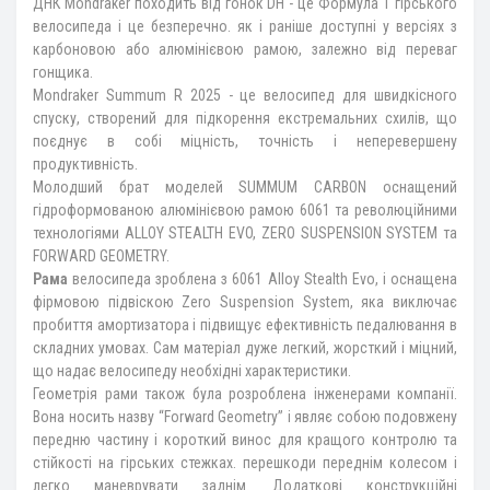
ДНК Mondraker походить від гонок DH - це Формула 1 гірського
велосипеда і це безперечно. як і раніше доступні у версіях з
карбоновою або алюмінієвою рамою, залежно від переваг
гонщика.
Mondraker Summum R 2025 - це велосипед для швидкісного
спуску, створений для підкорення екстремальних схилів, що
поєднує в собі міцність, точність і неперевершену
продуктивність.
Молодший брат моделей SUMMUM CARBON оснащений
гідроформованою алюмінієвою рамою 6061 та революційними
технологіями ALLOY STEALTH EVO, ZERO SUSPENSION SYSTEM та
FORWARD GEOMETRY.
Рама
велосипеда зроблена з 6061 Alloy Stealth Evo, і оснащена
фірмовою підвіскою Zero Suspension System, яка виключає
пробиття амортизатора і підвищує ефективність педалювання в
складних умовах. Сам матеріал дуже легкий, жорсткий і міцний,
що надає велосипеду необхідні характеристики.
Геометрія рами також була розроблена інженерами компанії.
Вона носить назву “Forward Geometry” і являє собою подовжену
передню частину і короткий винос для кращого контролю та
стійкості на гірських стежках. перешкоди переднім колесом і
легко маневрувати заднім. Додаткові конструкційні