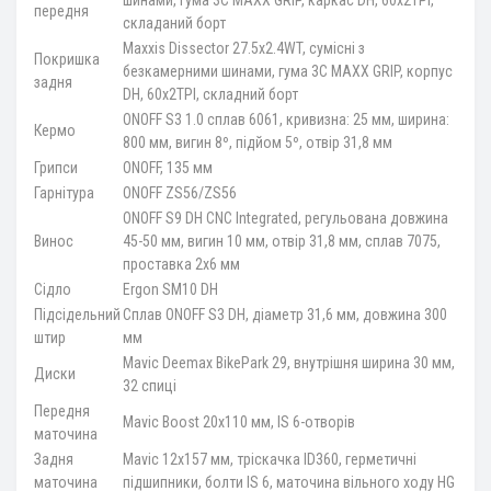
шинами, гума 3C MAXX GRIP, каркас DH, 60x2TPI,
передня
складаний борт
Maxxis Dissector 27.5x2.4WT, сумісні з
Покришка
безкамерними шинами, гума 3C MAXX GRIP, корпус
задня
DH, 60x2TPI, складний борт
ONOFF S3 1.0 сплав 6061, кривизна: 25 мм, ширина:
Кермо
800 мм, вигин 8º, підйом 5º, отвір 31,8 мм
Грипси
ONOFF, 135 мм
Гарнітура
ONOFF ZS56/ZS56
ONOFF S9 DH CNC Integrated, регульована довжина
Винос
45-50 мм, вигин 10 мм, отвір 31,8 мм, сплав 7075,
проставка 2x6 мм
Сідло
Ergon SM10 DH
Підсідельний
Сплав ONOFF S3 DH, діаметр 31,6 мм, довжина 300
штир
мм
Mavic Deemax BikePark 29, внутрішня ширина 30 мм,
Диски
32 спиці
Передня
Mavic Boost 20x110 мм, IS 6-отворів
маточина
Задня
Mavic 12x157 мм, тріскачка ID360, герметичні
маточина
підшипники, болти IS 6, маточина вільного ходу HG