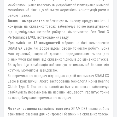
особливості рами включають розроблений інженерами цілісний
моноблочний лінк, що збільшує жорсткість конструкції рами в
районі підвіски.
Вилка
і амортизатор
забезпечують високу продуктивність і
контроль на складних трасах. забезпечує точне налаштування
під індивідуальні потреби райдера. Амортизатор Fox Float X
Performance EVOL, встановлений ззаду.
Трансмісія на 12 швидкостей
зібрана на базі компонентів
SRAM GX Eagle, які добре відомі своєю точністю роботи. Вона
має сучасний, широкий діапазон передавальних чисел для
різних умов катання, від складних підйомів до швидких спусків.
34 зубця. Ця комбінація забезпечує оптимальний баланс між
крутним моментом і швидкістю.
За перемикання передач відповідає задній перемикач SRAM GX
Eagle в конструкції якого застосована технологія Roller Bearing
Clutch Type 3. Технологія запобігає биття ланцюга і забезпечує
стабільність перемикань на нерівній місцевості. гарантує точне
та передбачуване перемикання передач.
Чотирипоршнева гальмівна система
SRAM DB8 являє собою
ефективне рішення для контролю і безпеки на складних трасах.