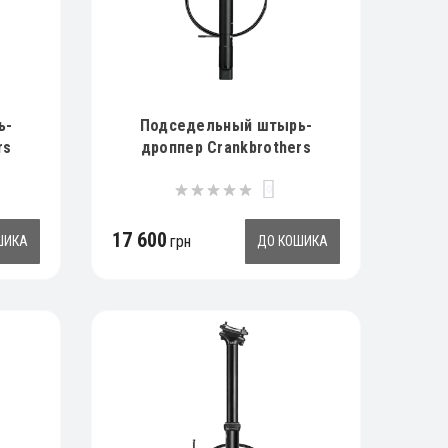
ь-
Подседельный штырь-
rs
дроппер Crankbrothers
0.9
HIGHLINE 11, 170mm, 30.9
0
17 600
грн
ШИКА
ДО КОШИКА