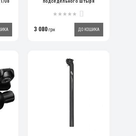
1/08
подседельного штыря
Crankbrothers HIGHLINE
0
REMOTE KIT EVO, Clamp 22.2
3 080
грн
ШИКА
ДО КОШИКА