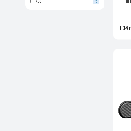
шт
XLC
40
104
г