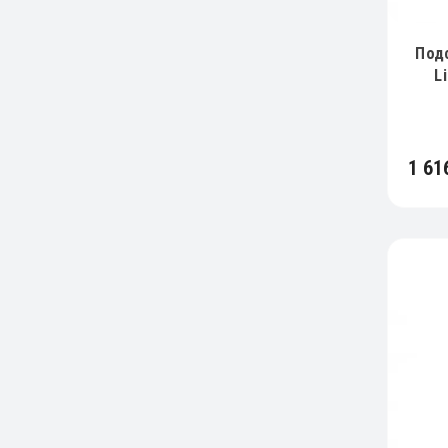
Под
L
1 61