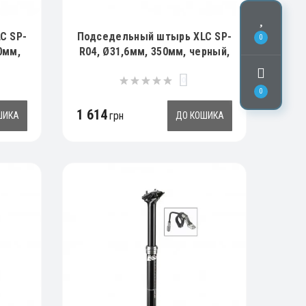
C SP-
Подседельный штырь XLC SP-
0
0мм,
R04, Ø31,6мм, 350мм, черный,
243гр
0
0
1 614
грн
ШИКА
ДО КОШИКА