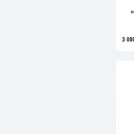
п
C
REM
3 08