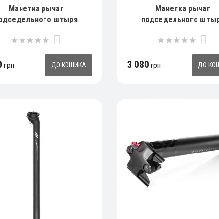
Манетка рычаг
Манетка рычаг
одседельного штыря
подседельного шты
rankbrothers HIGHLINE
Crankbrothers HIGHLI
0
0
OTE KIT EVO, Shimano I-
REMOTE KIT EVO, Sram
Spec EV
0
3 080
грн
грн
ДО КОШИКА
ДО КО