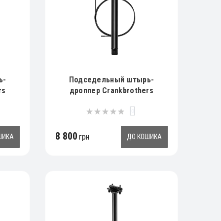
ь-
Подседельный штырь-
rs
дроппер Crankbrothers
.6
HIGHLINE 3, 170mm, 30.9
0
8 800
грн
ШИКА
ДО КОШИКА