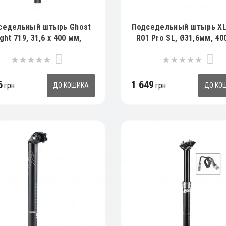
седельный штырь Ghost
Подседельный штырь XL
ight 719, 31,6 х 400 мм,
R01 Pro SL, Ø31,6мм, 40
черный
черный, 240гр
0
0
6
1 649
грн
грн
ДО КОШИКА
ДО КО