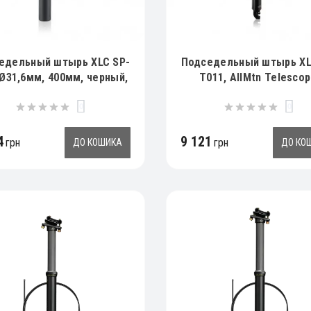
едельный штырь XLC SP-
Подседельный штырь XL
 Ø31,6мм, 400мм, черный,
T011, AllMtn Telescop
243гр
Ø31,6мм, 328мм, черн
0
0
738гр
4
9 121
грн
грн
ДО КОШИКА
ДО КО