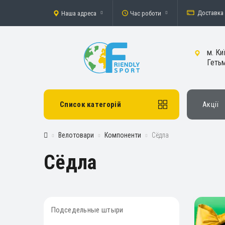
Доставка 
Наша адреса
Час роботи
м. Ки
Гетьм
Список категорій
Акції
Велотовари
Компоненти
Сёдла
Сёдла
Подседельные штыри