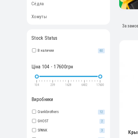
Сёдла
Хомуты
Stock Status
В наличии
60
Ціна
104
-
17600
грн
104
239
1628
6402
17600
Виробники
Crankbrothers
12
GHOST
2
SPANK
3
Кры