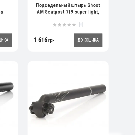
Подседельный штырь Ghost
ря
AM Seatpost 719 super light,
NE
27.2х400мм, черный
0
 MMX
1 616
грн
ШИКА
ДО КОШИКА