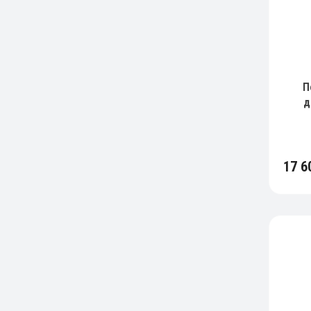
П
д
HI
17 6