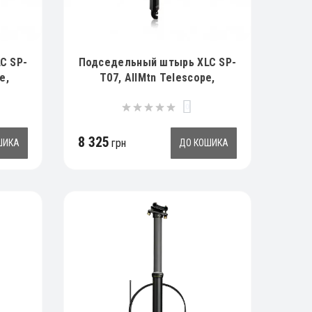
C SP-
Подседельный штырь XLC SP-
e,
T07, AllMtn Telescope,
ый,
Ø31,6мм, 350мм, черный,
0
738гр
8 325
грн
ШИКА
ДО КОШИКА