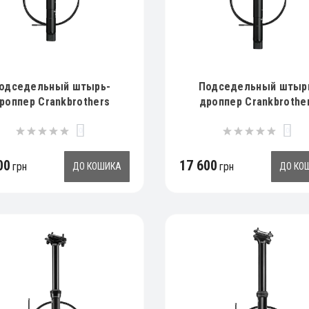
одседельный штырь-
Подседельный штыр
роппер Crankbrothers
дроппер Crankbrothe
GHLINE 11, 125mm, 30.9
HIGHLINE 11, 150mm, 3
0
0
00
17 600
грн
грн
ДО КОШИКА
ДО КО