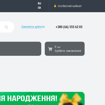
Русский
Особистий кабінет
Українська
Замовити дзвінок
+380 (66) 555 62 03
0
грн
Зробити замовлення