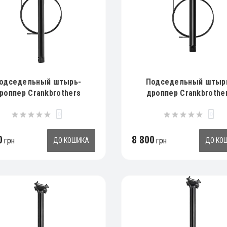
одседельный штырь-
Подседельный штыр
роппер Crankbrothers
дроппер Crankbrothe
IGHLINE 3, 150mm, 30.9
HIGHLINE 3, 150mm, 31
0
0
0
8 800
грн
грн
ДО КОШИКА
ДО КО