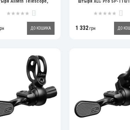
ыря AllMtn Telescope,
штыря XLC Pro SP-T10/1
черный
0
0
1 332
рн
грн
ДО КОШИКА
ДО КО